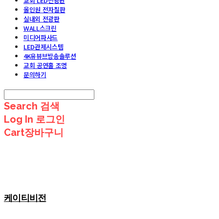
교회 LED전광판
올인원 전자칠판
실내외 전광판
WALL스크린
미디어파사드
LED관제시스템
4K유뷰브방송솔루션
교회 공연홀 조명
문의하기
Search
검색
Log In
로그인
Cart
장바구니
케이티비전