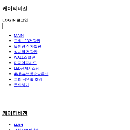
케이티비전
LOG IN
로그인
MAIN
교회 LED전광판
올인원 전자칠판
실내외 전광판
WALL스크린
미디어파사드
LED관제시스템
4K유뷰브방송솔루션
교회 공연홀 조명
문의하기
케이티비전
MAIN