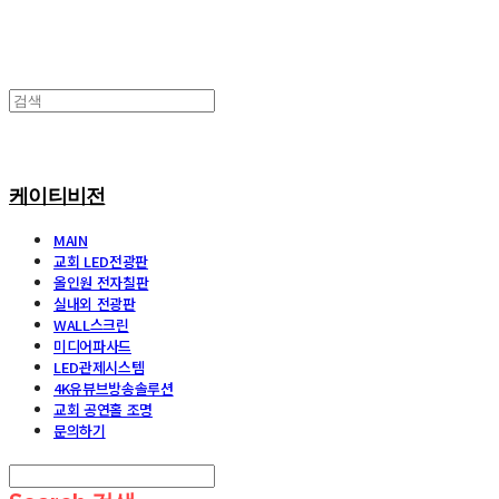
케이티비전
MAIN
교회 LED전광판
올인원 전자칠판
실내외 전광판
WALL스크린
미디어파사드
LED관제시스템
4K유뷰브방송솔루션
교회 공연홀 조명
문의하기