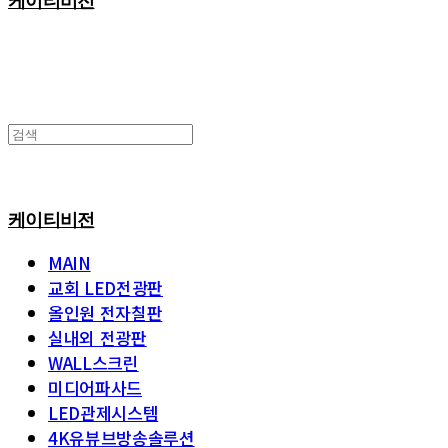
케이티비전
케이티비전
MAIN
교회 LED전광판
올인원 전자칠판
실내외 전광판
WALL스크린
미디어파사드
LED관제시스템
4K유뷰브방송솔루션