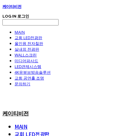
케이티비전
LOG IN
로그인
MAIN
교회 LED전광판
올인원 전자칠판
실내외 전광판
WALL스크린
미디어파사드
LED관제시스템
4K유뷰브방송솔루션
교회 공연홀 조명
문의하기
케이티비전
MAIN
교회 LED전광판